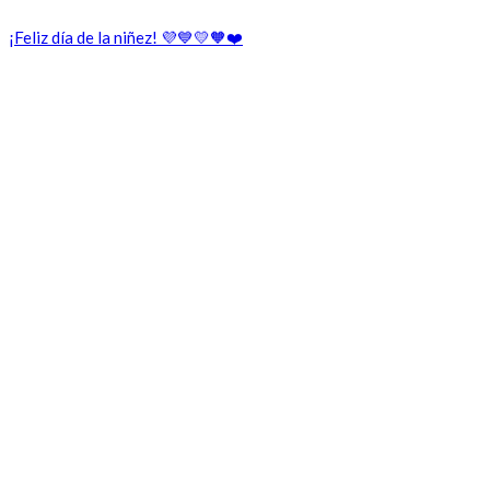
¡Feliz día de la niñez! 💜💙💛🧡❤️